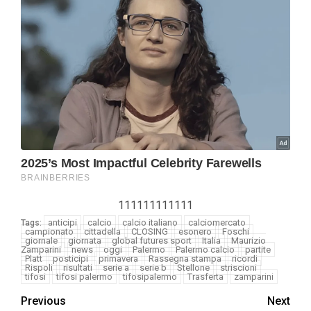
111111111111
anticipi
calcio
calcio italiano
calciomercato
Tags:
campionato
cittadella
CLOSING
esonero
Foschi
giornale
giornata
global futures sport
Italia
Maurizio
Zamparini
news
oggi
Palermo
Palermo calcio
partite
Platt
posticipi
primavera
Rassegna stampa
ricordi
Rispoli
risultati
serie a
serie b
Stellone
striscioni
tifosi
tifosi palermo
tifosipalermo
Trasferta
zamparini
Previous
Next