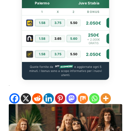
Palermo
Juve Stabia
1
X
2
BONUS
LINK
2.050€
1.58
3.75
5.50
PIÙ INFO
250€
1.58
3.65
5.60
PIÙ INFO
+ 2.000€
GRATIS
2.050€
1.58
3.75
5.50
PIÙ INFO
Quote fornite da
e aggiornate ogni 5
minuti. I bonus sono a scopo informativo per i nuovi
utenti.
.