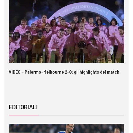
 i
VIDEO – Palermo-Melbourne 2-0: gli highlights del match
Ca
A
EDITORIALI