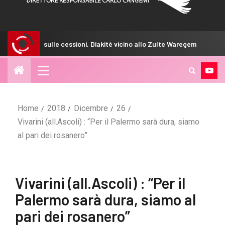
lle cessioni, Diakitè vicino allo Zulte Waregem
GdS – I rosan
Home
2018
Dicembre
26
Vivarini (all.Ascoli) : “Per il Palermo sarà dura, siamo
al pari dei rosanero”
Vivarini (all.Ascoli) : “Per il
Palermo sarà dura, siamo al
pari dei rosanero”