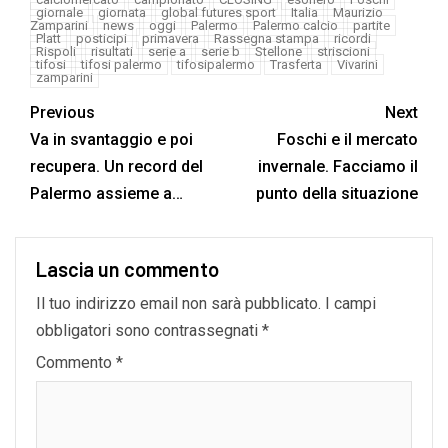
giornale
giornata
global futures sport
Italia
Maurizio
Zamparini
news
oggi
Palermo
Palermo calcio
partite
Platt
posticipi
primavera
Rassegna stampa
ricordi
Rispoli
risultati
serie a
serie b
Stellone
striscioni
tifosi
tifosi palermo
tifosipalermo
Trasferta
Vivarini
zamparini
Previous
Next
Va in svantaggio e poi
Foschi e il mercato
recupera. Un record del
invernale. Facciamo il
Palermo assieme a…
punto della situazione
Lascia un commento
Il tuo indirizzo email non sarà pubblicato.
I campi
obbligatori sono contrassegnati
*
Commento
*