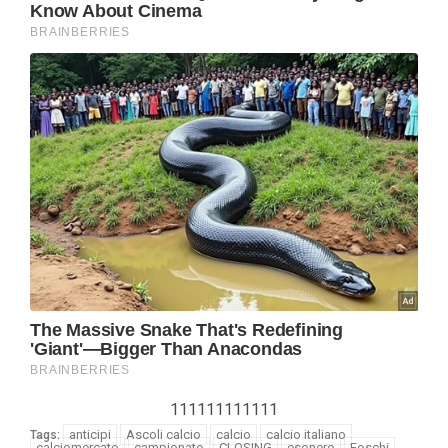
111111111111
anticipi
Ascoli calcio
calcio
calcio italiano
Tags:
calciomercato
campionato
CLOSING
esonero
Foschi