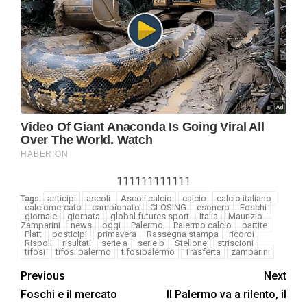
111111111111
anticipi
ascoli
Ascoli calcio
calcio
calcio italiano
Tags:
calciomercato
campionato
CLOSING
esonero
Foschi
giornale
giornata
global futures sport
Italia
Maurizio
Zamparini
news
oggi
Palermo
Palermo calcio
partite
Platt
posticipi
primavera
Rassegna stampa
ricordi
Rispoli
risultati
serie a
serie b
Stellone
striscioni
tifosi
tifosi palermo
tifosipalermo
Trasferta
zamparini
Previous
Next
Foschi e il mercato
Il Palermo va a rilento, il