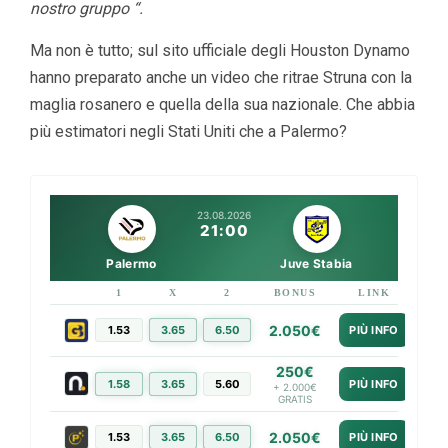
nostro gruppo “.
Ma non è tutto; sul sito ufficiale degli Houston Dynamo
hanno preparato anche un video che ritrae Struna con la
maglia rosanero e quella della sua nazionale. Che abbia
più estimatori negli Stati Uniti che a Palermo?
23.08.2026
21:00
Palermo
Juve Stabia
1
X
2
BONUS
LINK
2.050€
1.53
3.65
6.50
PIÙ INFO
250€
1.58
3.65
5.60
PIÙ INFO
+ 2.000€
GRATIS
2.050€
1.53
3.65
6.50
PIÙ INFO