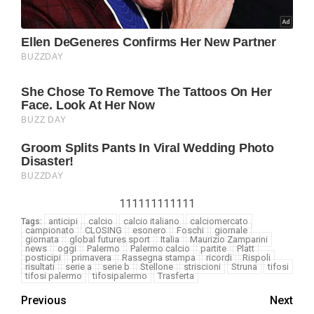
111111111111
anticipi
calcio
calcio italiano
calciomercato
Tags:
campionato
CLOSING
esonero
Foschi
giornale
giornata
global futures sport
Italia
Maurizio Zamparini
news
oggi
Palermo
Palermo calcio
partite
Platt
posticipi
primavera
Rassegna stampa
ricordi
Rispoli
risultati
serie a
serie b
Stellone
striscioni
Struna
tifosi
tifosi palermo
tifosipalermo
Trasferta
Previous
Next