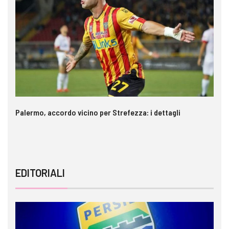
Palermo, accordo vicino per Strefezza: i dettagli
In
ca
EDITORIALI