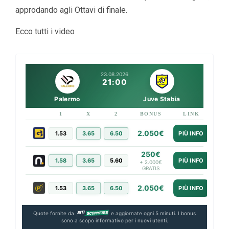
approdando agli Ottavi di finale.
Ecco tutti i video
23.08.2026
21:00
Palermo
Juve Stabia
1
X
2
BONUS
LINK
2.050€
1.53
3.65
6.50
PIÙ INFO
250€
1.58
3.65
5.60
PIÙ INFO
+ 2.000€
GRATIS
2.050€
1.53
3.65
6.50
PIÙ INFO
Quote fornite da
e aggiornate ogni 5 minuti. I bonus
sono a scopo informativo per i nuovi utenti.