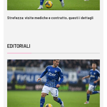
Strefezza: visite mediche e contratto, questi i dettagli
Pa
c
EDITORIALI