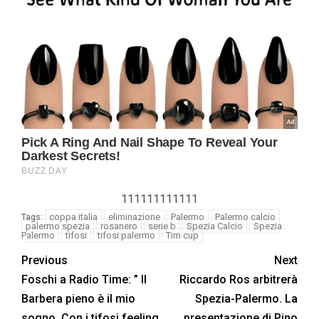
111111111111
coppa italia
eliminazione
Palermo
Palermo calcio
Tags:
palermo spezia
rosanero
serie b
Spezia Calcio
Spezia
Palermo
tifosi
tifosi palermo
Tim cup
Previous
Next
Foschi a Radio Time: ” Il
Riccardo Ros arbitrerà
Barbera pieno è il mio
Spezia-Palermo. La
sogno. Con i tifosi feeling
presentazione di Pino