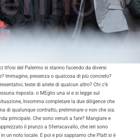
i tifosi del Palermo si stanno facendo da diversi
re? Immagine, presenza o qualcosa di più concreto?
esentativi, teste di ariete di qualcun altro? Chi c’è
suna risposta. o MEglio una sì e si legge sul
situazione, Insomma completare la due diligence che
ima di qualunque contratto, preliminare o non che sia.
da principale. Che sono venuti a fare? Mangiare e
prezzato il pranzo a Sferracavallo, che ieri sono
 in un noto locale. E poi e poi sappiamo che Platt si è