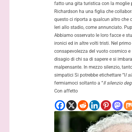
fatto una gita turistica con la moglie
Inzaghi: “Contenti di aver vinto,
Palermo e 
Richardson ha una figlia che collabor
adesso ci sarà da lottare per
lo stadio 
questo ci riporta a qualcun altro ch
tornare dove meritiamo”
Ieri allo stadio, come annunciato. Pup
Abbiamo osservato le loro facce e stud
ironici ed in altre volti tristi. Nel pri
consapevolezza del vuoto cosmico e d
disagio di chi sa di sapere e si imba
malpensante. In mezzo silenzio, tanto
simpatici Si potrebbe etichettare “I
l s
fermiamoci soltanto a “
Il silenzio deg
Con affetto