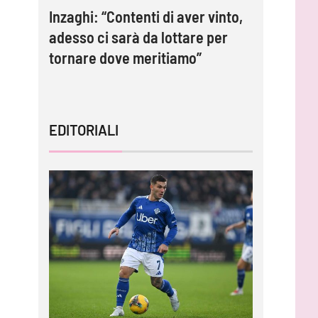
e 2-0:
Inzaghi: “Contenti di aver vinto,
Palermo 
adesso ci sarà da lottare per
lo stadi
tornare dove meritiamo”
EDITORIALI