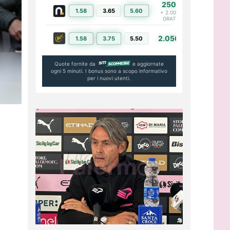
250€
1.58
3.65
5.60
PIÙ INFO
+ 2.000€
GRATIS
2.050€
1.58
3.75
5.50
PIÙ INFO
Quote fornite da
e aggiornate
ogni 5 minuti. I bonus sono a scopo informativo
per i nuovi utenti.