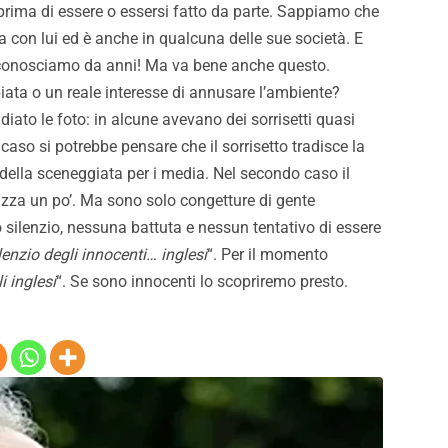
 prima di essere o essersi fatto da parte. Sappiamo che
il nuovo Barbera: così
VIDEO – Palermo-Melbourn
a con lui ed è anche in qualcuna delle sue società. E
può aumentare i ricavi
gli highlights del match
e conosciamo da anni! Ma va bene anche questo.
iata o un reale interesse di annusare l’ambiente?
iato le foto: in alcune avevano dei sorrisetti quasi
mo caso si potrebbe pensare che il sorrisetto tradisce la
ella sceneggiata per i media. Nel secondo caso il
razza un po’. Ma sono solo congetture di gente
 silenzio, nessuna battuta e nessun tentativo di essere
ilenzio degli innocenti… inglesi
“. Per il momento
li inglesi
“. Se sono innocenti lo scopriremo presto.