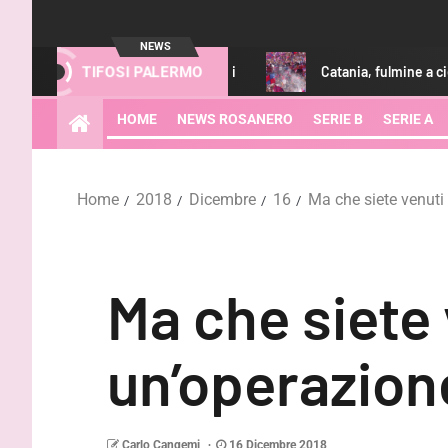
NEWS
o può aumentare i ricavi
Catania, fulmine a ciel sereno: diffi
TIFOSI PALERMO
HOME
NEWS ROSANERO
SERIE B
SERIE A
Home
2018
Dicembre
16
Ma che siete venuti
Ma che siete 
un’operazion
Carlo Cangemi
16 Dicembre 2018