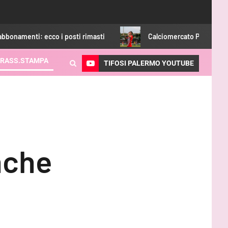
co i posti rimasti
Calciomercato Palermo, accordo raggiun
RASS.STAMPA
TIFOSI PALERMO YOUTUBE
nche