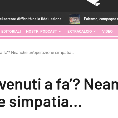
coltà nella fideiussione
Palermo, campagna abbonamenti: ec
EDITORIALI
NOSTRI PODCAST
EXTRACALCIO
VIDEO
 a fa’? Neanche un’operazione simpatia…
venuti a fa’? Nea
e simpatia…