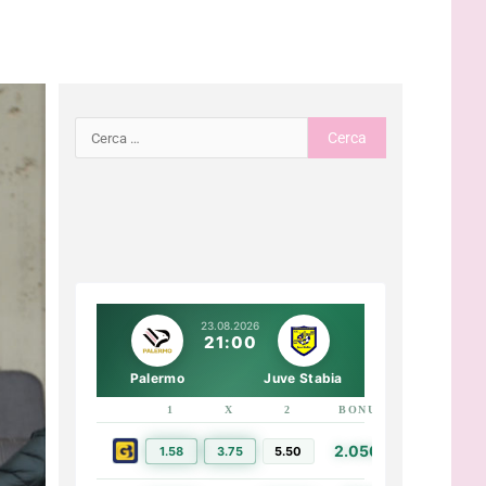
23.08.2026
21:00
Palermo
Juve Stabia
1
X
2
BONUS
LINK
2.050€
1.58
3.75
5.50
PIÙ INFO