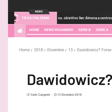
NEWS
iomercato Palermo, obiettivo Iker Almena a centrocampo: le ultime
TIFOSI PALERMO
HOME
NEWS ROSANERO
SERIE B
SERIE A
Home
2018
Dicembre
13
Dawidowicz? Forse 
Dawidowicz? 
Carlo Cangemi
13 Dicembre 2018