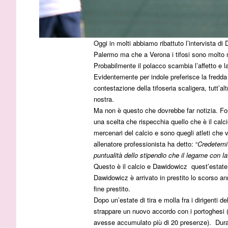
Oggi in molti abbiamo ribattuto l’intervista d
Palermo ma che a Verona i tifosi sono molto 
Probabilmente il polacco scambia l’affetto e 
Evidentemente per indole preferisce la fredda 
contestazione della tifoseria scaligera, tutt’alt
nostra.
Ma non è questo che dovrebbe far notizia. For
una scelta che rispecchia quello che è il calci
mercenari del calcio e sono quegli atleti che 
allenatore professionista ha detto: “
Credetemi 
puntualità dello stipendio che il legame con la
Questo è il calcio e Dawidowicz quest’estate 
Dawidowicz è arrivato in prestito lo scorso ann
fine prestito.
Dopo un’estate di tira e molla fra i dirigenti d
Melbourne
strappare un nuovo accordo con i portoghesi (c
Douaron e
avesse accumulato più di 20 presenze). Durant