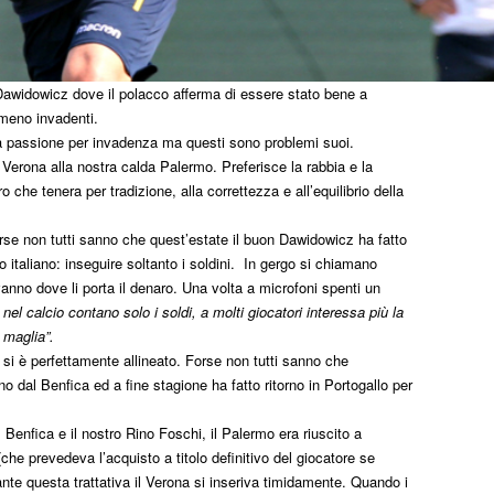
i Dawidowicz dove il polacco afferma di essere stato bene a
meno invadenti.
la passione per invadenza ma questi sono problemi suoi.
Verona alla nostra calda Palermo. Preferisce la rabbia e la
ro che tenera per tradizione, alla correttezza e all’equilibrio della
se non tutti sanno che quest’estate il buon Dawidowicz ha fatto
o italiano: inseguire soltanto i soldini. In gergo si chiamano
vanno dove li porta il denaro. Una volta a microfoni spenti un
nel calcio contano solo i soldi, a molti giocatori interessa più la
 maglia”.
si è perfettamente allineato. Forse non tutti sanno che
o dal Benfica ed a fine stagione ha fatto ritorno in Portogallo per
el Benfica e il nostro Rino Foschi, il Palermo era riuscito a
 City-Palermo 0-2: Le
VIDEO – Palermo-Melbourn
he prevedeva l’acquisto a titolo definitivo del giocatore se
 Peda piegano gli
gli highlights del match
e questa trattativa il Verona si inseriva timidamente. Quando i