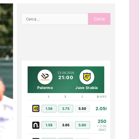
23.08.2026
21:00
Palermo
Juve Stabia
1
X
2
BONUS
LINK
2.050€
1.58
3.75
5.50
PIÙ INFO
250€
1.58
3.65
5.60
PIÙ INFO
+ 2.000€
GRATIS