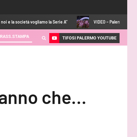
iamo la Serie A”
VIDEO – Palermo-Melbourne 2-0: gli highlig
RASS.STAMPA
TIFOSI PALERMO YOUTUBE
 sanno che…