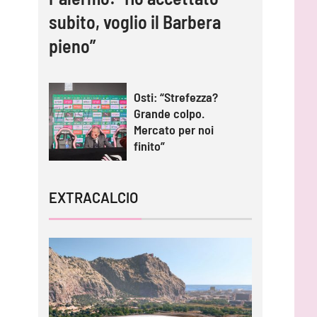
subito, voglio il Barbera
pieno”
Osti: “Strefezza?
Grande colpo.
Mercato per noi
finito”
EXTRACALCIO