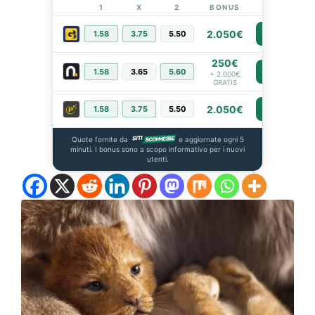
1
X
2
BONUS
LINK
2.050€
1.58
3.75
5.50
PIÙ INFO
250€
1.58
3.65
5.60
PIÙ INFO
+ 2.000€
GRATIS
2.050€
1.58
3.75
5.50
PIÙ INFO
Quote fornite da
e aggiornate ogni 5
minuti. I bonus sono a scopo informativo per i nuovi
utenti.