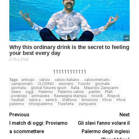
111111111111
anticipi
calcio
calcio italiano
calciomercato
Tags:
campionato
CLOSING
esonero
Foschi
giornale
giornata
global futures sport
Italia
Maurizio Zamparini
news
oggi
Palermo
Palermo calcio
partite
Platt
posticipi
primavera
Rassegna stampa
ricordi
Rispoli
risultati
serie a
serie b
Stellone
striscioni
tifosi
tifosi
palermo
tifosipalermo
Trasferta
zamparini
Previous
Next
I match di oggi: Proviamo
Gli slavi fanno volare il
a scommettere
Palermo degli inglesi