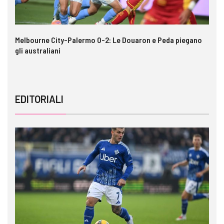
e
Melbourne City-Palermo 0-2: Le Douaron e Peda piegano
VI
gli australiani
EDITORIALI