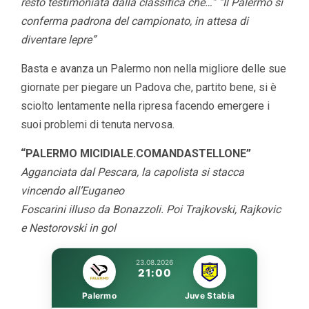
resto testimoniata dalla classifica che…”
“Il Palermo si
conferma padrona del campionato, in attesa di
diventare lepre”
Basta e avanza un Palermo non nella migliore delle sue
giornate per piegare un Padova che, partito bene, si è
sciolto lentamente nella ripresa facendo emergere i
suoi problemi di tenuta nervosa.
“PALERMO MICIDIALE.COMANDASTELLONE”
Agganciata dal Pescara, la capolista si stacca
vincendo all’Euganeo
Foscarini illuso da Bonazzoli. Poi Trajkovski, Rajkovic
e Nestorovski in gol
23.08.2026
21:00
Palermo
Juve Stabia