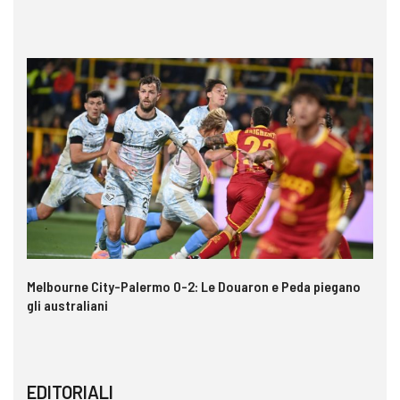
e
Melbourne City-Palermo 0-2: Le Douaron e Peda piegano
Ga
gli australiani
im
EDITORIALI