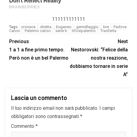
111111111111
cronaca
diretta
Euganeo
gemellaggio
live
Padova
Tags:
Calcio
Palermo calcio
serie b
tifosipalermo
Trasferta
Previous
Next
1 a 1 a fine primo tempo.
Nestorovski: “Felice della
Però non è un bel Palermo
nostra reazione,
dobbiamo tornare in serie
A”
Lascia un commento
Il tuo indirizzo email non sarà pubblicato.
I campi
obbligatori sono contrassegnati
*
Commento
*