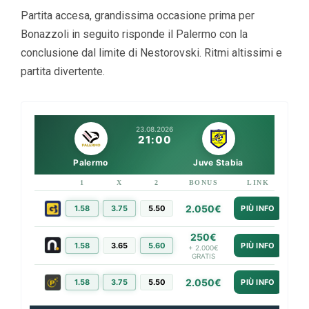
Partita accesa, grandissima occasione prima per
Bonazzoli in seguito risponde il Palermo con la
conclusione dal limite di Nestorovski. Ritmi altissimi e
partita divertente.
23.08.2026
21:00
Palermo
Juve Stabia
1
X
2
BONUS
LINK
2.050€
1.58
3.75
5.50
PIÙ INFO
250€
1.58
3.65
5.60
PIÙ INFO
+ 2.000€
GRATIS
2.050€
1.58
3.75
5.50
PIÙ INFO