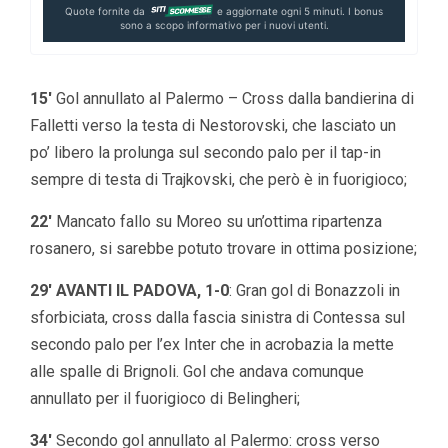
Quote fornite da
e aggiornate ogni 5 minuti. I bonus
sono a scopo informativo per i nuovi utenti.
15′
Gol annullato al Palermo – Cross dalla bandierina di
Falletti verso la testa di Nestorovski, che lasciato un
po’ libero la prolunga sul secondo palo per il tap-in
sempre di testa di Trajkovski, che però è in fuorigioco;
22′
Mancato fallo su Moreo su un’ottima ripartenza
rosanero, si sarebbe potuto trovare in ottima posizione;
29′ AVANTI IL PADOVA, 1-0
: Gran gol di Bonazzoli in
sforbiciata, cross dalla fascia sinistra di Contessa sul
secondo palo per l’ex Inter che in acrobazia la mette
alle spalle di Brignoli. Gol che andava comunque
annullato per il fuorigioco di Belingheri;
34′
Secondo gol annullato al Palermo: cross verso