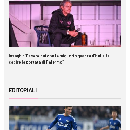
Inzaghi: “Essere qui con le migliori squadre d’Italia fa
Ga
capire la portata di Palermo”
im
EDITORIALI