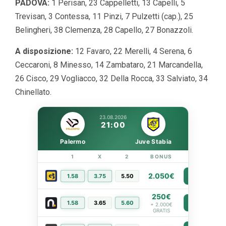
PADOVA:
1 Perisan, 23 Cappelletti, 13 Capelli, 5
Trevisan, 3 Contessa, 11 Pinzi, 7 Pulzetti (cap.), 25
Belingheri, 38 Clemenza, 28 Capello, 27 Bonazzoli.
A disposizione:
12 Favaro, 22 Merelli, 4 Serena, 6
Ceccaroni, 8 Minesso, 14 Zambataro, 21 Marcandella,
26 Cisco, 29 Vogliacco, 32 Della Rocca, 33 Salviato, 34
Chinellato.
23.08.2026
21:00
Palermo
Juve Stabia
1
X
2
BONUS
LINK
2.050€
1.58
3.75
5.50
PIÙ INFO
250€
1.58
3.65
5.60
PIÙ INFO
+ 2.000€
GRATIS