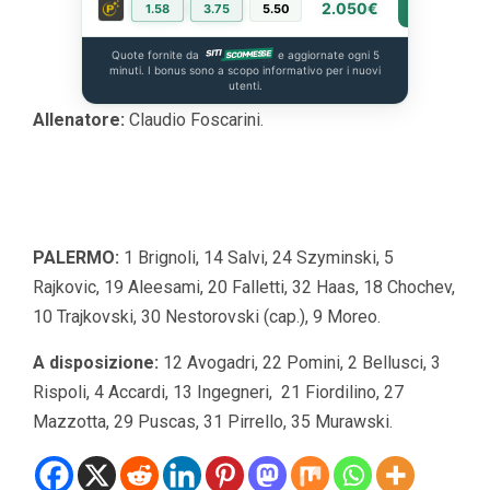
2.050€
1.58
3.75
5.50
PIÙ INFO
Quote fornite da
e aggiornate ogni 5
minuti. I bonus sono a scopo informativo per i nuovi
utenti.
Allenatore:
Claudio Foscarini.
PALERMO:
1 Brignoli, 14 Salvi, 24 Szyminski, 5
Rajkovic, 19 Aleesami, 20 Falletti, 32 Haas, 18 Chochev,
10 Trajkovski, 30 Nestorovski (cap.), 9 Moreo.
A disposizione:
12 Avogadri, 22 Pomini, 2 Bellusci, 3
Rispoli, 4 Accardi, 13 Ingegneri, 21 Fiordilino, 27
Mazzotta, 29 Puscas, 31 Pirrello, 35 Murawski.