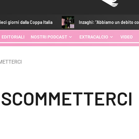
ppa Italia
Inzaghi: “Abbiamo un debito con i tifosi. Questo 
EDITORIALI
NOSTRI PODCAST
EXTRACALCIO
VIDEO
METTERCI
 SCOMMETTERCI