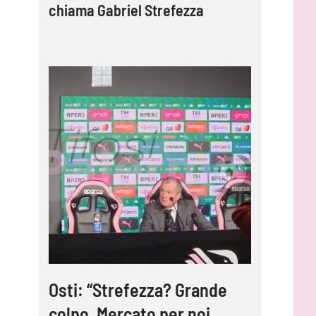
chiama Gabriel Strefezza
Osti: “Strefezza? Grande
colpo. Mercato per noi