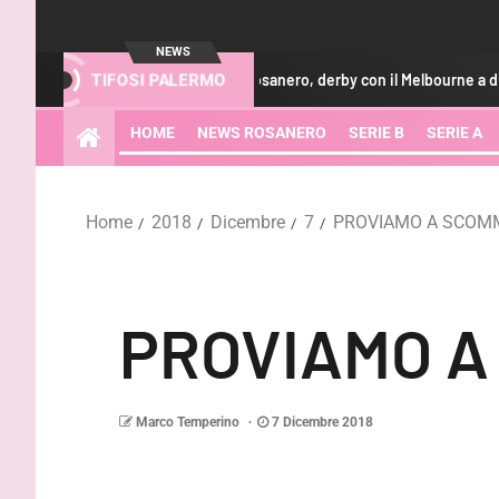
NEWS
Repubblica – Rosanero, derby con il Melbourne a dieci giorni dalla Co
TIFOSI PALERMO
HOME
NEWS ROSANERO
SERIE B
SERIE A
Home
2018
Dicembre
7
PROVIAMO A SCOM
PROVIAMO A
Marco Temperino
7 Dicembre 2018