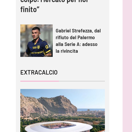
finito”
Gabriel Strefezza, dal
rifiuto del Palermo
alla Serie A: adesso
la rivincita
EXTRACALCIO