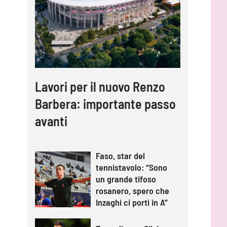
Lavori per il nuovo Renzo
Barbera: importante passo
avanti
Faso, star del
tennistavolo: “Sono
un grande tifoso
rosanero, spero che
Inzaghi ci porti in A”