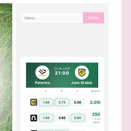
23.08.2026
21:00
Palermo
Juve Stabia
1
X
2
BONUS
LINK
2.050€
1.58
3.75
5.50
PIÙ INFO
250€
1.58
3.65
5.60
PIÙ INFO
+ 2.000€
GRATIS