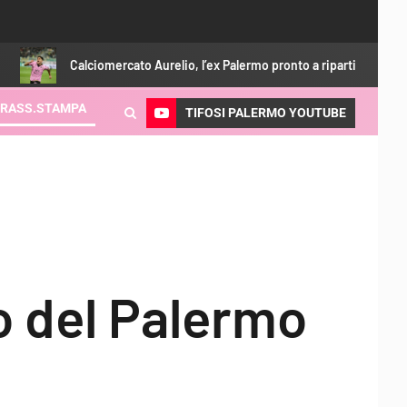
ciomercato Aurelio, l’ex Palermo pronto a ripartire dalla A
UE
RASS.STAMPA
TIFOSI PALERMO YOUTUBE
o del Palermo