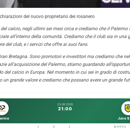
 dichiarazioni del nuovo proprietario dei rosanero
l calcio, negli ultimi sei mesi circa e crediamo che il Palermo s
iale all’interno della comunità. Crediamo che il club sia in un
e del club, e i servizi che offre ai suoi fans.
ran Bretagna. Sono promotori e investitori ma crediamo che nel fu
zie all’acquisizione del Palermo, stiamo guardando all’opportunità
del calcio in Europa. Nel momento in cui sei in grado di costrui
ino un grande valore e crediamo che possano avere un grande fut
23.08.2026
21:00
lermo
Juve S
1
X
2
BONUS