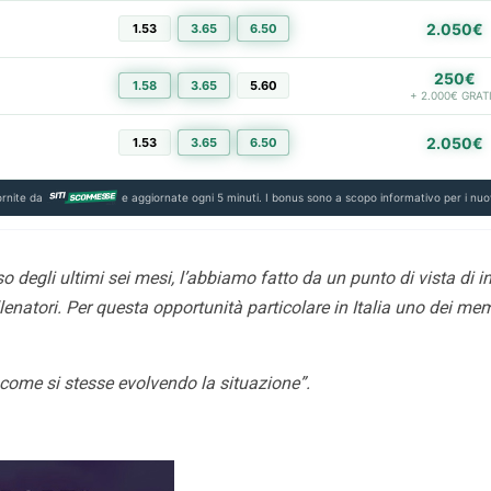
2.050€
1.53
3.65
6.50
250€
1.58
3.65
5.60
+ 2.000€ GRAT
2.050€
1.53
3.65
6.50
ornite da
e aggiornate ogni 5 minuti. I bonus sono a scopo informativo per i nuov
degli ultimi sei mesi, l’abbiamo fatto da un punto di vista di 
atori. Per questa opportunità particolare in Italia uno dei memb
come si stesse evolvendo la situazione”.