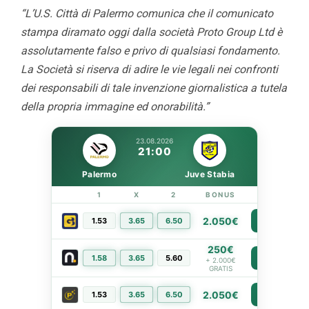
“L’U.S. Città di Palermo comunica che il comunicato
stampa diramato oggi dalla società Proto Group Ltd è
assolutamente falso e privo di qualsiasi fondamento.
La Società si riserva di adire le vie legali nei confronti
dei responsabili di tale invenzione giornalistica a tutela
della propria immagine ed onorabilità.”
23.08.2026
21:00
Palermo
Juve Stabia
1
X
2
BONUS
LINK
2.050€
1.53
3.65
6.50
PIÙ INFO
250€
1.58
3.65
5.60
PIÙ INFO
+ 2.000€
GRATIS
2.050€
1.53
3.65
6.50
PIÙ INFO