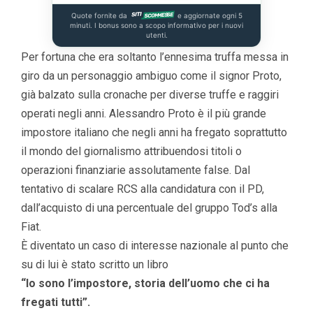
Quote fornite da
e aggiornate ogni 5
minuti. I bonus sono a scopo informativo per i nuovi
utenti.
Per fortuna che era soltanto l’ennesima truffa messa in
giro da un personaggio ambiguo come il signor Proto,
già balzato sulla cronache per diverse truffe e raggiri
operati negli anni. Alessandro Proto è il più grande
impostore italiano che negli anni ha fregato soprattutto
il mondo del giornalismo attribuendosi titoli o
operazioni finanziarie assolutamente false. Dal
tentativo di scalare RCS alla candidatura con il PD,
dall’acquisto di una percentuale del gruppo Tod’s alla
Fiat.
È diventato un caso di interesse nazionale al punto che
su di lui è stato scritto un libro
“Io sono l’impostore, storia dell’uomo che ci ha
fregati tutti”.