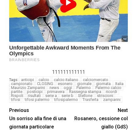
111111111111
anticipi
calcio
calcio italiano
calciomercato
Tags:
campionato
CLOSING
esonero
giornale
giornata
Italia
Maurizio Zamparini
news
oggi
Palermo
Palermo calcio
partite
posticipi
primavera
Rassegna stampa
ricordi
Rispoli
risultati
serie a
serie b
Stellone
striscioni
tifosi
tifosi palermo
tifosipalermo
Trasferta
zamparini
Previous
Next
Un sorriso alla fine di una
Rosanero, cessione col
giornata particolare
giallo (GdS)