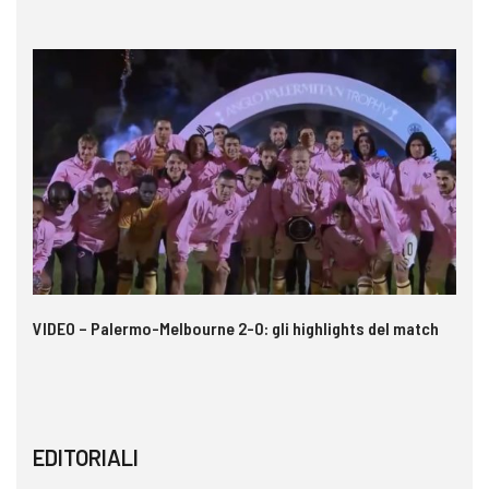
 i
VIDEO – Palermo-Melbourne 2-0: gli highlights del match
Ca
si
EDITORIALI