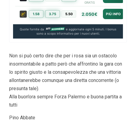
GRATIS
2.050€
1.58
3.75
5.50
PIÙ INFO
Quote fornite da
e aggiornate ogni 5 minuti. I bonus
sono a scopo informativo per i nuovi utenti.
Non si può certo dire che per i rosa sia un ostacolo
insormontabile a patto però che affrontino la gara con
lo spirito giusto e la consapevolezza che una vittoria
allontanerebbe comunque una diretta concorrente (o
presunta tale).
Alla buon’ora sempre Forza Palermo e buona partita a
tutti
Pino Abbate