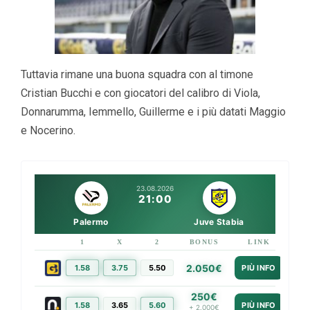
Tuttavia rimane una buona squadra con al timone
Cristian Bucchi e con giocatori del calibro di Viola,
Donnarumma, Iemmello, Guillerme e i più datati Maggio
e Nocerino.
23.08.2026
21:00
Palermo
Juve Stabia
1
X
2
BONUS
LINK
2.050€
1.58
3.75
5.50
PIÙ INFO
250€
1.58
3.65
5.60
PIÙ INFO
+ 2.000€