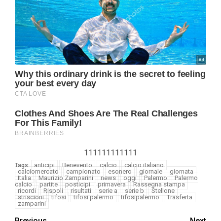
111111111111
anticipi
Benevento
calcio
calcio italiano
Tags:
calciomercato
campionato
esonero
giornale
giornata
Italia
Maurizio Zamparini
news
oggi
Palermo
Palermo
calcio
partite
posticipi
primavera
Rassegna stampa
ricordi
Rispoli
risultati
serie a
serie b
Stellone
striscioni
tifosi
tifosi palermo
tifosipalermo
Trasferta
zamparini
Previous
Next