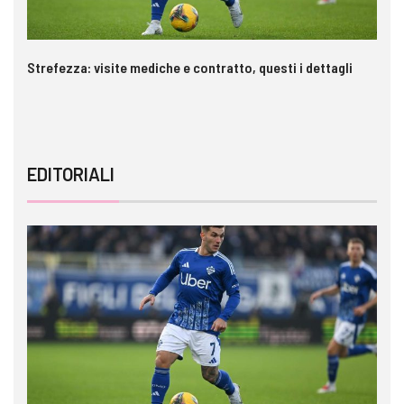
Strefezza: visite mediche e contratto, questi i dettagli
Pa
c
EDITORIALI