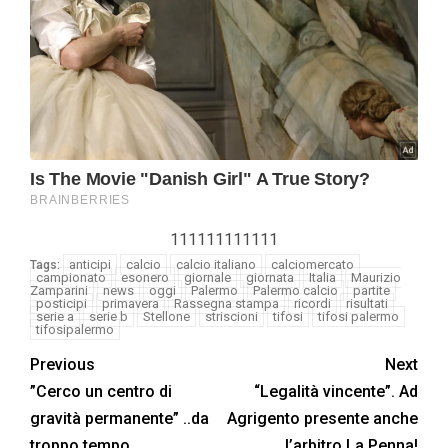
111111111111
anticipi
calcio
calcio italiano
calciomercato
Tags:
campionato
esonero
giornale
giornata
Italia
Maurizio
Zamparini
news
oggi
Palermo
Palermo calcio
partite
posticipi
primavera
Rassegna stampa
ricordi
risultati
serie a
serie b
Stellone
striscioni
tifosi
tifosi palermo
tifosipalermo
Previous
Next
”Cerco un centro di
“Legalità vincente”. Ad
gravità permanente” ..da
Agrigento presente anche
troppo tempo
l’arbitro La Penna!