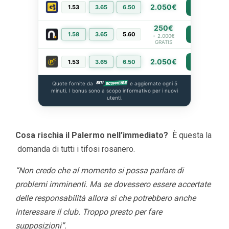
2.050€
1.53
3.65
6.50
PIÙ INFO
250€
1.58
3.65
5.60
PIÙ INFO
+ 2.000€
GRATIS
2.050€
1.53
3.65
6.50
PIÙ INFO
Quote fornite da
e aggiornate ogni 5
minuti. I bonus sono a scopo informativo per i nuovi
utenti.
Cosa rischia il Palermo nell’immediato?
È questa la
domanda di tutti i tifosi rosanero.
“Non credo che al momento si possa parlare di
problemi imminenti. Ma se dovessero essere accertate
delle responsabilità allora sì che potrebbero anche
interessare il club. Troppo presto per fare
supposizioni”.