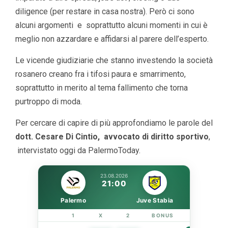
diligence (per restare in casa nostra). Però ci sono
alcuni argomenti e soprattutto alcuni momenti in cui è
meglio non azzardare e affidarsi al parere dell’esperto.
Le vicende giudiziarie che stanno investendo la società
rosanero creano fra i tifosi paura e smarrimento,
soprattutto in merito al tema fallimento che torna
purtroppo di moda.
Per cercare di capire di più approfondiamo le parole del
dott. Cesare Di Cintio, avvocato di diritto sportivo
,
intervistato oggi da PalermoToday.
23.08.2026
21:00
Palermo
Juve Stabia
1
X
2
BONUS
LINK