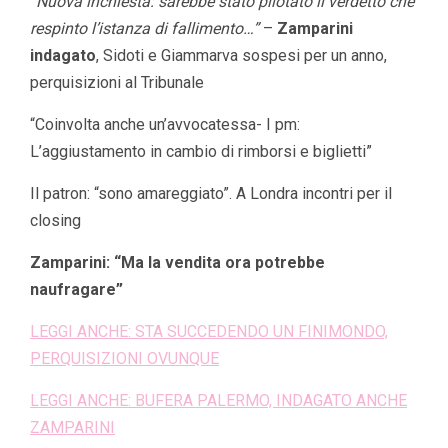
“Nuova inchiesta: sarebbe stato pilotato il verdetto che
respinto l’istanza di fallimento…”
–
Zamparini
indagato
, Sidoti e Giammarva sospesi per un anno,
perquisizioni al Tribunale
“Coinvolta anche un’avvocatessa- I pm:
L’aggiustamento in cambio di rimborsi e biglietti”
Il patron: “sono amareggiato”. A Londra incontri per il
closing
Zamparini: “Ma la vendita ora potrebbe
naufragare”
LEGGI ANCHE: STA SUCCEDENDO UN FINIMONDO,
PERQUISIZIONI OVUNQUE
LEGGI ANCHE: BUFERA PALERMO, INDAGATO ANCHE
ZAMPARINI