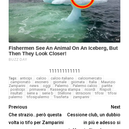
111111111111
anticipi
calcio
calcio italiano
calciomercato
Tags:
campionato
esonero
giornale
giornata
Italia
Maurizio
Zamparini
news
oggi
Palermo
Palermo calcio
partite
posticipi
primavera
Rassegna stampa
ricordi
Rispoli
risultati
serie a
serie b
Stellone
striscioni
tifosi
tifosi
palermo
tifosipalermo
Trasferta
zamparini
Previous
Next
Che strazio…però questa
Cessione club, un dubbio
volta io tifo per Zamparini
in più e adesso si