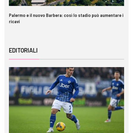
Palermo e il nuovo Barbera: così lo stadio può aumentare i
VI
ricavi
EDITORIALI