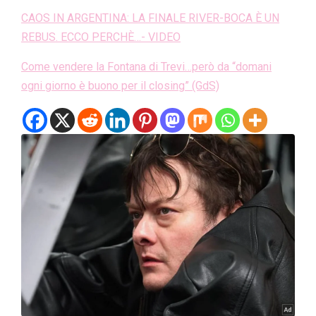
CAOS IN ARGENTINA: LA FINALE RIVER-BOCA È UN
REBUS. ECCO PERCHÈ…- VIDEO
Come vendere la Fontana di Trevi…però da “domani
ogni giorno è buono per il closing” (GdS)