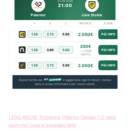
23.08.2026
21:00
Palermo
Juve Stabia
1
X
2
BONUS
LINK
2.050€
1.58
3.75
5.50
PIÙ INFO
250€
1.58
3.65
5.60
PIÙ INFO
+ 2.000€
GRATIS
2.050€
1.58
3.75
5.50
PIÙ INFO
Quote fornite da
e aggiornate ogni 5 minuti. I bonus
sono a scopo informativo per i nuovi utenti.
LEGGI ANCHE Primavera, Palermo-Cagliari 1-2: tanto
cuore ma i rosa si svegliano tardi