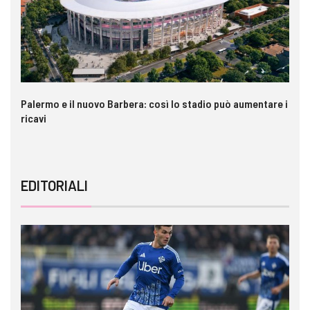
Palermo e il nuovo Barbera: così lo stadio può aumentare i
VI
ricavi
EDITORIALI