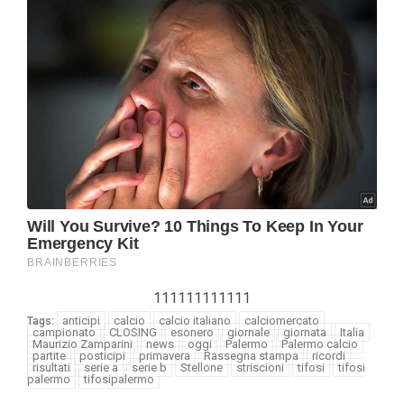
111111111111
anticipi
calcio
calcio italiano
calciomercato
Tags:
campionato
CLOSING
esonero
giornale
giornata
Italia
Maurizio Zamparini
news
oggi
Palermo
Palermo calcio
partite
posticipi
primavera
Rassegna stampa
ricordi
risultati
serie a
serie b
Stellone
striscioni
tifosi
tifosi
palermo
tifosipalermo