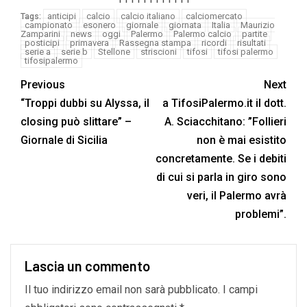
anticipi
calcio
calcio italiano
calciomercato
Tags:
campionato
esonero
giornale
giornata
Italia
Maurizio
Zamparini
news
oggi
Palermo
Palermo calcio
partite
posticipi
primavera
Rassegna stampa
ricordi
risultati
serie a
serie b
Stellone
striscioni
tifosi
tifosi palermo
tifosipalermo
Previous
Next
“Troppi dubbi su Alyssa, il
a TifosiPalermo.it il dott.
closing può slittare” –
A. Sciacchitano: ”Follieri
Giornale di Sicilia
non è mai esistito
concretamente. Se i debiti
di cui si parla in giro sono
veri, il Palermo avrà
problemi”.
Lascia un commento
Il tuo indirizzo email non sarà pubblicato.
I campi