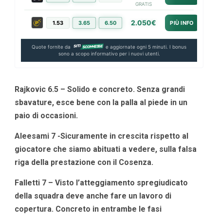
GRATIS
2.050€
1.53
3.65
6.50
PIÙ INFO
Quote fornite da
e aggiornate ogni 5 minuti. I bonus
sono a scopo informativo per i nuovi utenti.
Rajkovic 6.5 – Solido e concreto. Senza grandi
sbavature, esce bene con la palla al piede in un
paio di occasioni.
Aleesami 7 -Sicuramente in crescita rispetto al
giocatore che siamo abituati a vedere, sulla falsa
riga della prestazione con il Cosenza.
Falletti 7 – Visto l’atteggiamento spregiudicato
della squadra deve anche fare un lavoro di
copertura. Concreto in entrambe le fasi