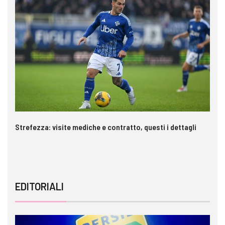
Strefezza: visite mediche e contratto, questi i dettagli
Pa
c
EDITORIALI