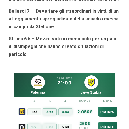
Bellusci 7 –
Deve fare gli straordinari in virtù di un
atteggiamento spregiudicato della squadra messa
in campo da Stellone
Struna 6.5 – Mezzo voto in meno solo per un paio
di disimpegni che hanno creato situazioni di
pericolo
23.08.2026
21:00
Palermo
Juve Stabia
1
X
2
BONUS
LINK
2.050€
1.53
3.65
6.50
PIÙ INFO
250€
1.58
3.65
5.60
PIÙ INFO
+ 2.000€