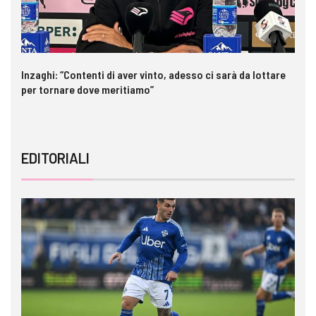
Inzaghi: “Contenti di aver vinto, adesso ci sarà da lottare
Me
per tornare dove meritiamo”
gl
EDITORIALI