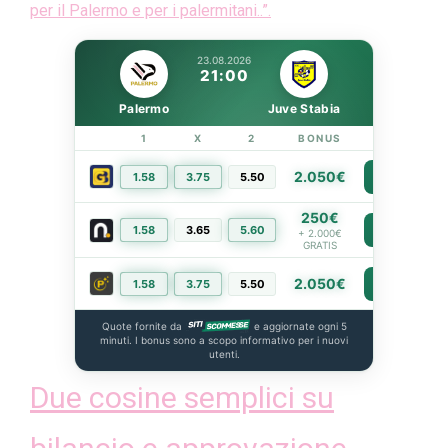
per il Palermo e per i palermitani..”.
23.08.2026
21:00
Palermo
Juve Stabia
1
X
2
BONUS
LINK
2.050€
1.58
3.75
5.50
PIÙ INFO
250€
1.58
3.65
5.60
PIÙ INFO
+ 2.000€
GRATIS
2.050€
1.58
3.75
5.50
PIÙ INFO
Quote fornite da
e aggiornate ogni 5
minuti. I bonus sono a scopo informativo per i nuovi
utenti.
Due cosine semplici su