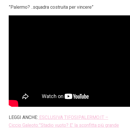
”Palermo? ..squadra costruita per vincere”
LEGGI ANCHE:
ESCLUSIVA TIFOSIPALERMO.IT –
Ciccio Galeoto:”Stadio vuoto? E’ la sconfitta più grande