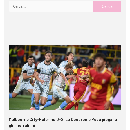
e
Melbourne City-Palermo 0-2: Le Douaron e Peda piegano
VI
gli australiani