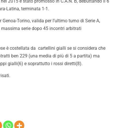
, nel 2015 è stato promosso in C.A.N. B, debuttando il 6
ra-Latina, terminata 1-1.
Genoa-Torino, valida per l’ultimo turno di Serie A,
a massima serie dopo 45 incontri arbitrati
se è costellata da cartellini gialli se si considera che
stratti ben 229 (una media di più di 5 a partita) ma
 gialli(6) e soprattutto i rossi diretti(8).
isati.