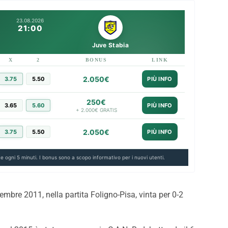
alermo-Melbourne 2-0:
Inzaghi: “Contenti di aver v
23.08.2026
ghts del match
adesso ci sarà da lottare 
21:00
tornare dove meritiamo”
Juve Stabia
X
2
BONUS
LINK
2.050€
3.75
5.50
PIÙ INFO
250€
3.65
5.60
PIÙ INFO
+ 2.000€ GRATIS
2.050€
3.75
5.50
PIÙ INFO
e ogni 5 minuti. I bonus sono a scopo informativo per i nuovi utenti.
vembre 2011, nella partita Foligno-Pisa, vinta per 0-2