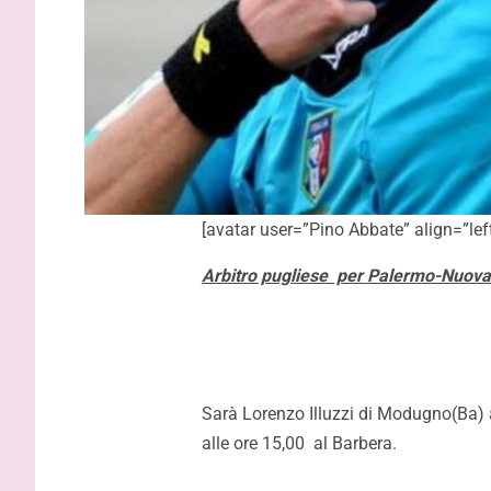
[avatar user=”Pino Abbate” align=”left
Arbitro pugliese per Palermo-Nuov
Sarà Lorenzo Illuzzi di Modugno(Ba) a
alle ore 15,00 al Barbera.