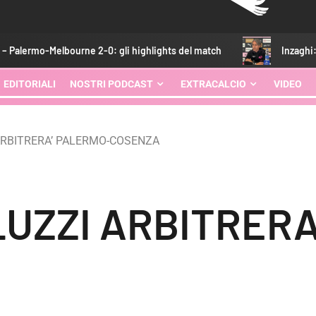
ne 2-0: gli highlights del match
Inzaghi: “Contenti di aver
EDITORIALI
NOSTRI PODCAST
EXTRACALCIO
VIDEO
ARBITRERA’ PALERMO-COSENZA
LUZZI ARBITRERA