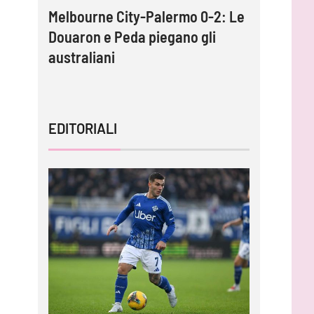
into,
Melbourne City-Palermo 0-2: Le
VIDEO – 
per
Douaron e Peda piegano gli
gli highl
australiani
EDITORIALI