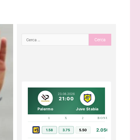
23.08.2026
21:00
Palermo
Juve Stabia
1
X
2
BONUS
LINK
2.050€
1.58
3.75
5.50
PIÙ INFO