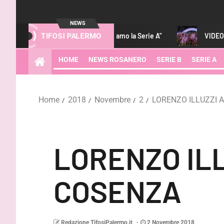
NEWS
oi e la società vogliamo la Serie A”
VIDEO – Palermo-Melbour
TIFOSI PALERMO
HOME
NEWS ROSANERO
SERIE B
SERIE A
Home
2018
Novembre
2
LORENZO ILLUZZI 
LORENZO IL
COSENZA
Redazione TifosiPalermo.it
2 Novembre 2018