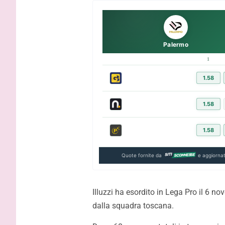
Melbourne City-Palermo 0-2: Le
VIDEO – P
Douaron e Peda piegano gli
gli highli
australiani
Palermo
1
1.58
1.58
1.58
Quote fornite da
e aggiornat
Illuzzi ha esordito in Lega Pro il 6 no
dalla squadra toscana.