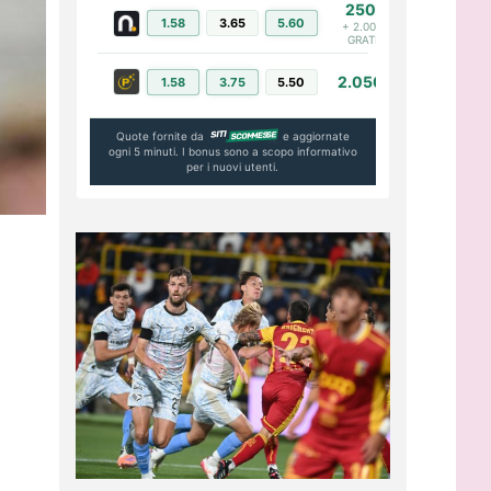
250€
1.58
3.65
5.60
PIÙ INFO
+ 2.000€
GRATIS
2.050€
1.58
3.75
5.50
PIÙ INFO
Quote fornite da
e aggiornate
ogni 5 minuti. I bonus sono a scopo informativo
per i nuovi utenti.