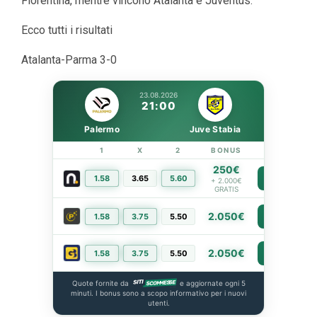
Fiorentina, mentre vincono Atalanta e Juventus.
Ecco tutti i risultati
Atalanta-Parma 3-0
23.08.2026
21:00
Palermo
Juve Stabia
1
X
2
BONUS
LINK
250€
1.58
3.65
5.60
PIÙ INFO
+ 2.000€
GRATIS
2.050€
1.58
3.75
5.50
PIÙ INFO
2.050€
1.58
3.75
5.50
PIÙ INFO
Quote fornite da
e aggiornate ogni 5
minuti. I bonus sono a scopo informativo per i nuovi
utenti.