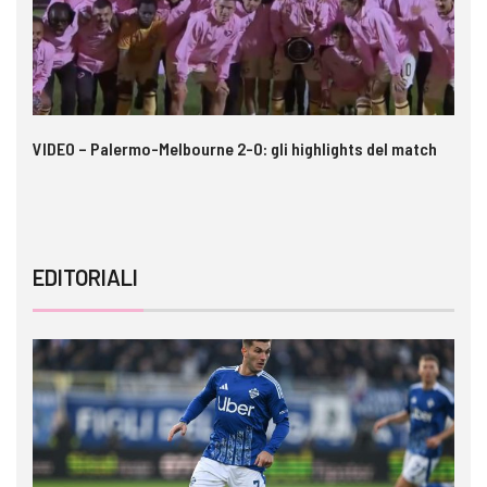
 i
VIDEO – Palermo-Melbourne 2-0: gli highlights del match
Ca
A
EDITORIALI