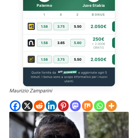
Palermo
Juve Stabia
1
X
2
BONUS
LINK
2.050€
1.58
3.75
5.50
PIÙ INFO
250€
1.58
3.65
5.60
PIÙ INFO
+ 2.000€
GRATIS
2.050€
1.58
3.75
5.50
PIÙ INFO
Quote fornite da
e aggiornate ogni 5
minuti. I bonus sono a scopo informativo per i nuovi
utenti.
Maurizio Zamparini