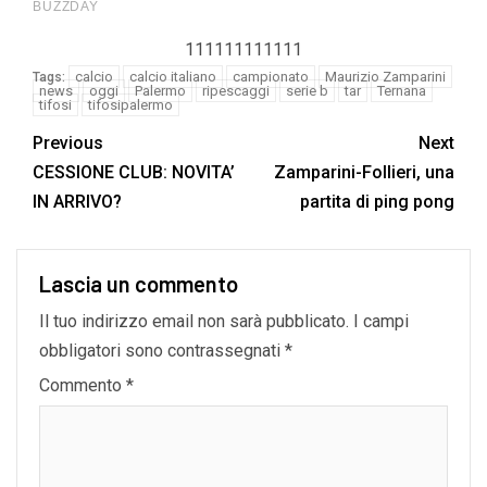
111111111111
calcio
calcio italiano
campionato
Maurizio Zamparini
Tags:
news
oggi
Palermo
ripescaggi
serie b
tar
Ternana
tifosi
tifosipalermo
Previous
Next
CESSIONE CLUB: NOVITA’
Zamparini-Follieri, una
IN ARRIVO?
partita di ping pong
Lascia un commento
Il tuo indirizzo email non sarà pubblicato.
I campi
obbligatori sono contrassegnati
*
Commento
*