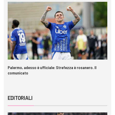
a è
Palermo, adesso è ufficiale: Strefezza è rosanero. Il
In
comunicato
ca
EDITORIALI