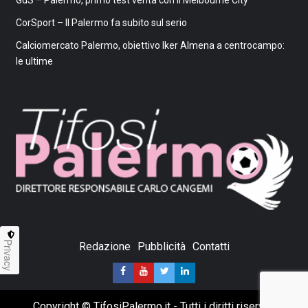
GdS – Palermo, primo test verità con il Melbourne City
CorSport – Il Palermo fa subito sul serio
Calciomercato Palermo, obiettivo Iker Almena a centrocampo:
le ultime
Privacy
Redazione
Pubblicità
Contatti
Copyright © TifosiPalermo.it - Tutti i diritti riservati