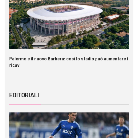
Palermo e il nuovo Barbera: così lo stadio può aumentare i
VI
ricavi
EDITORIALI