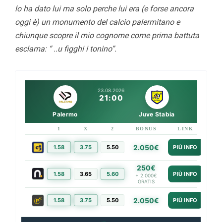
lo ha dato lui ma solo perche lui era (e forse ancora
oggi è) un monumento del calcio palermitano e
chiunque scopre il mio cognome come prima battuta
esclama: “ ..u figghi i tonino”.
23.08.2026
21:00
Palermo
Juve Stabia
1
X
2
BONUS
LINK
2.050€
1.58
3.75
5.50
PIÙ INFO
250€
1.58
3.65
5.60
PIÙ INFO
+ 2.000€
GRATIS
2.050€
1.58
3.75
5.50
PIÙ INFO