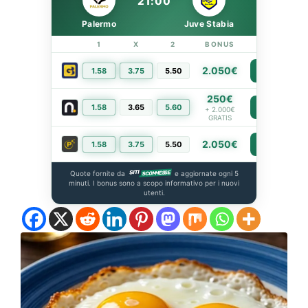
21:00
Palermo
Juve Stabia
1
X
2
BONUS
LINK
2.050€
1.58
3.75
5.50
PIÙ INFO
250€
1.58
3.65
5.60
PIÙ INFO
+ 2.000€
GRATIS
2.050€
1.58
3.75
5.50
PIÙ INFO
Quote fornite da
e aggiornate ogni 5
minuti. I bonus sono a scopo informativo per i nuovi
utenti.