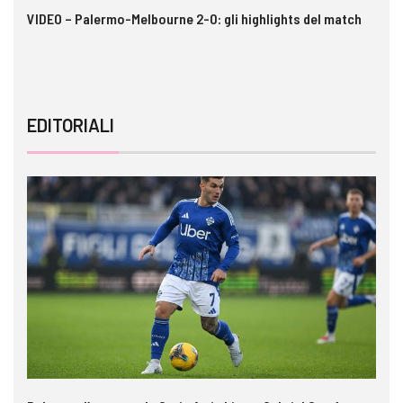
 i
VIDEO – Palermo-Melbourne 2-0: gli highlights del match
Ca
A
EDITORIALI