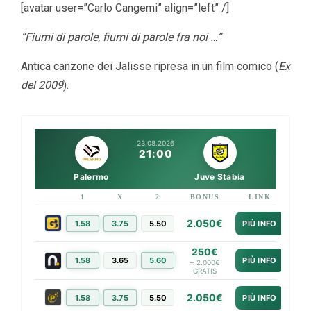
[avatar user=”Carlo Cangemi” align=”left” /]
“Fiumi di parole, fiumi di parole fra noi …”
Antica canzone dei Jalisse ripresa in un film comico (
Ex
del 2009
).
23.08.2026
21:00
Palermo
Juve Stabia
1
X
2
BONUS
LINK
2.050€
1.58
3.75
5.50
PIÙ INFO
250€
1.58
3.65
5.60
PIÙ INFO
+ 2.000€
GRATIS
2.050€
1.58
3.75
5.50
PIÙ INFO