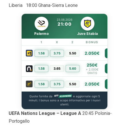
Liberia 18:00 Ghana-Sierra Leone
23.08.2026
21:00
Palermo
Juve Stabia
1
X
2
BONUS
LINK
2.050€
1.58
3.75
5.50
PIÙ INFO
250€
1.58
3.65
5.60
PIÙ INFO
+ 2.000€
GRATIS
2.050€
1.58
3.75
5.50
PIÙ INFO
Quote fornite da
e aggiornate ogni 5
minuti. I bonus sono a scopo informativo per i nuovi
utenti.
UEFA Nations League – League A
20:45 Polonia-
Portogallo