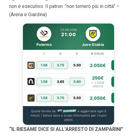
non è esecutivo. Il patron :”non tornerò più in città” –
(Arena e Giardina)
23.08.2026
21:00
Palermo
Juve Stabia
1
X
2
BONUS
LINK
2.050€
1.58
3.75
5.50
PIÙ INFO
250€
1.58
3.65
5.60
PIÙ INFO
+ 2.000€
GRATIS
2.050€
1.58
3.75
5.50
PIÙ INFO
Quote fornite da
e aggiornate ogni 5
minuti. I bonus sono a scopo informativo per i nuovi
utenti.
“IL RIESAME DICE SI ALL’ARRESTO DI ZAMPARINI”