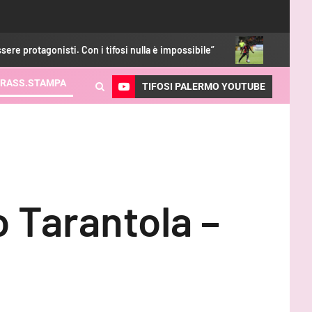
 Con i tifosi nulla è impossibile”
Luvumbo, ritorno subito al
RASS.STAMPA
TIFOSI PALERMO YOUTUBE
o Tarantola –