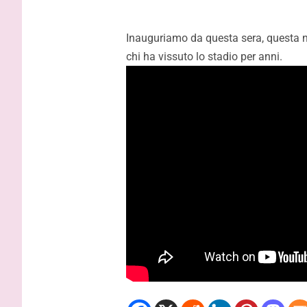
Inzaghi: “
migliori s
Inauguriamo da questa sera, questa nuo
capire la 
chi ha vissuto lo stadio per anni.