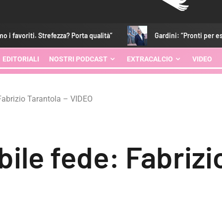
ezza? Porta qualità”
Gardini: “Pronti per essere protagonisti.
EDITORIALI
NOSTRI PODCAST
EXTRACALCIO
VIDEO
 Fabrizio Tarantola – VIDEO
ile fede: Fabrizi