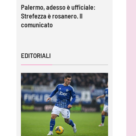
Palermo, adesso è ufficiale:
Inzaghi:
lla è
Strefezza è rosanero. Il
migliori 
comunicato
capire l
EDITORIALI