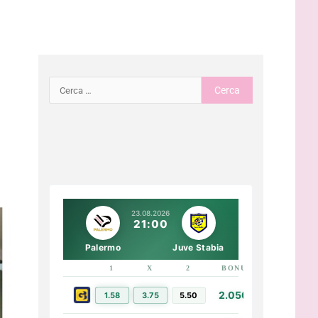
23.08.2026
21:00
Palermo
Juve Stabia
1
X
2
BONUS
LINK
2.050€
1.58
3.75
5.50
PIÙ INFO