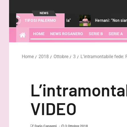
NEWS
 Giocatore di categoria”
Hernani: “Non siamo i favoriti. Stref
TIFOSI PALERMO
HOME
NEWS ROSANERO
SERIE B
SERIE A
Home
2018
Ottobre
3
L’intramontabile fede:
L’intramontab
VIDEO
Dario Cangemi
3 Ottobre 2018