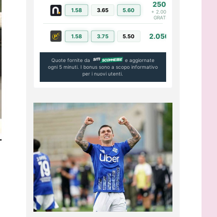
250€
1.58
3.65
5.60
PIÙ INFO
+ 2.000€
GRATIS
2.050€
1.58
3.75
5.50
PIÙ INFO
Quote fornite da
e aggiornate
ogni 5 minuti. I bonus sono a scopo informativo
per i nuovi utenti.