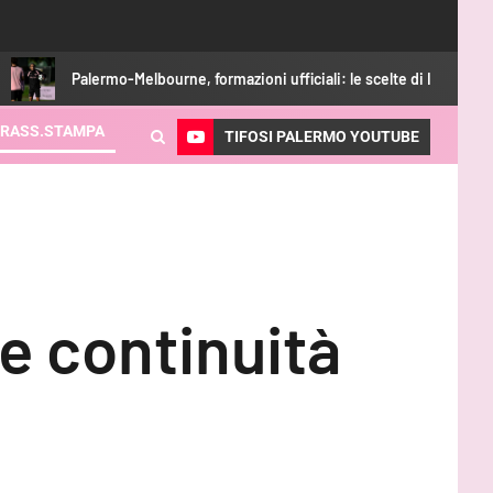
lbourne, formazioni ufficiali: le scelte di Inzaghi
Bani: “No
RASS.STAMPA
TIFOSI PALERMO YOUTUBE
e continuità