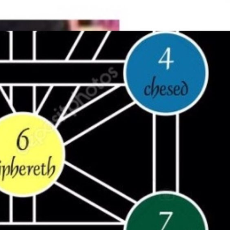
Contenti di aver vinto,
Melbourne City-Palermo 0-
sarà da lottare per
Douaron e Peda piegano gl