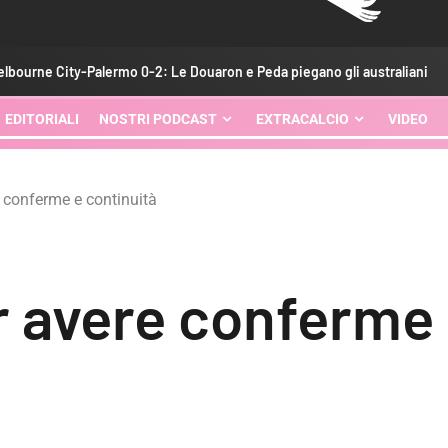
o 0-2: Le Douaron e Peda piegano gli australiani
Palermo-Me
EDITORIALI
NOSTRI PODCAST
EXTRACALCIO
VIDEO
e conferme e continuità
r avere conferme 