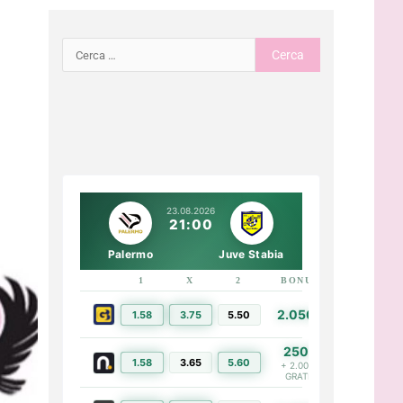
23.08.2026
21:00
Palermo
Juve Stabia
1
X
2
BONUS
LINK
2.050€
1.58
3.75
5.50
PIÙ INFO
250€
1.58
3.65
5.60
PIÙ INFO
+ 2.000€
GRATIS