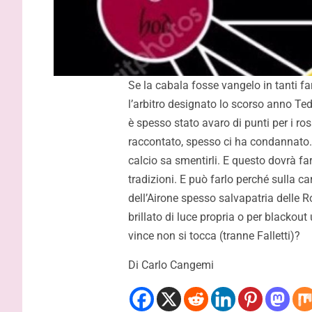
impossibile”
tornare d
Se la cabala fosse vangelo in tanti f
l’arbitro designato lo scorso anno Te
è spesso stato avaro di punti per i ro
raccontato, spesso ci ha condannato.
calcio sa smentirli. E questo dovrà far
tradizioni. E può farlo perché sulla c
dell’Airone spesso salvapatria delle R
brillato di luce propria o per blackou
vince non si tocca (tranne Falletti)?
Di Carlo Cangemi