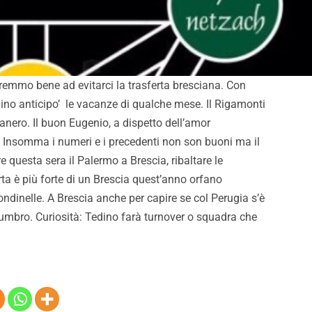
ove meritiamo”
australiani
aremmo bene ad evitarci la trasferta bresciana. Con
dino anticipo’ le vacanze di qualche mese. Il Rigamonti
sanero. Il buon Eugenio, a dispetto dell’amor
 Insomma i numeri e i precedenti non son buoni ma il
e questa sera il Palermo a Brescia, ribaltare le
arta è più forte di un Brescia quest’anno orfano
ondinelle. A Brescia anche per capire se col Perugia s’è
t umbro. Curiosità: Tedino farà turnover o squadra che