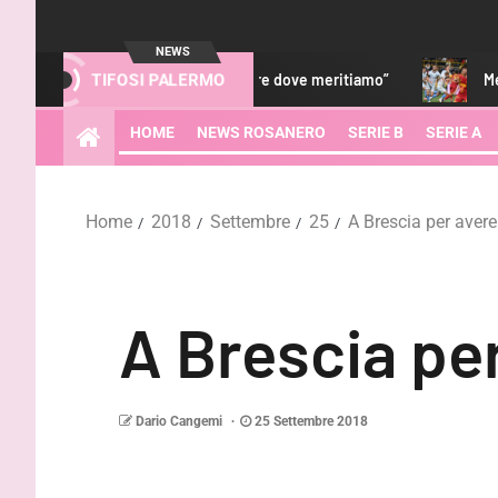
NEWS
a lottare per tornare dove meritiamo”
Melbourne City-Palerm
TIFOSI PALERMO
HOME
NEWS ROSANERO
SERIE B
SERIE A
Home
2018
Settembre
25
A Brescia per aver
A Brescia pe
Dario Cangemi
25 Settembre 2018