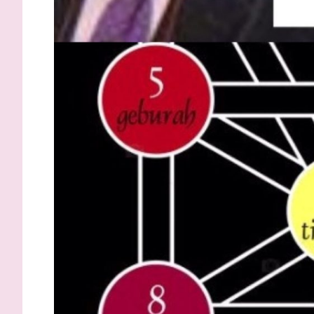
Gardini: “Pronti per essere
Inzaghi: “
protagonisti. Con i tifosi nulla è
adesso ci 